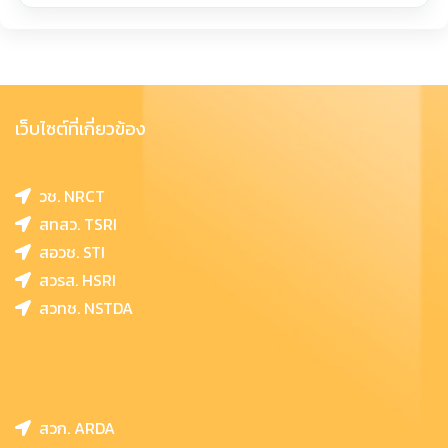
เว็บไซต์ที่เกี่ยวข้อง
วช. NRCT
สทสว. TSRI
สอวช. STI
สวรส. HSRI
สวทช. NSTDA
สวก. ARDA