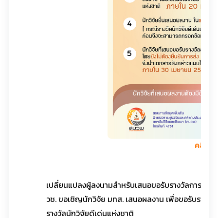
คลิกที่น
เปลี่ยนแปลงผู้ลงนามสำหรับเสนอขอรับรางวัลการวิจัยแ
วช. ขอเชิญนักวิจัย มทส. เสนอผลงาน เพื่อขอรับรางวัล
รางวัลนักวิจัยดีเด่นแห่งชาติ