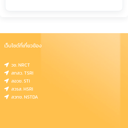
เว็บไซต์ที่เกี่ยวข้อง
วช. NRCT
สทสว. TSRI
สอวช. STI
สวรส. HSRI
สวทช. NSTDA