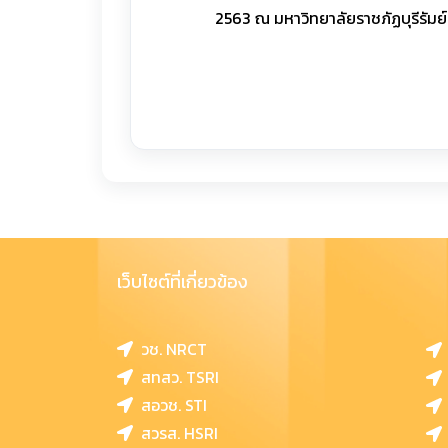
2563 ณ มหาวิทยาลัยราชภัฏบุรีรัมย
เว็บไซต์ที่เกี่ยวข้อง
วช. NRCT
สทสว. TSRI
สอวช. STI
สวรส. HSRI