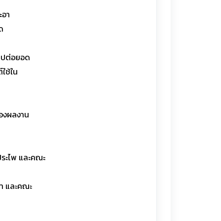
ะอา
ด
ำไปต่อยอด
ใช้ใน
าของผลงาน
น์ประไพ และคณะ
งทา และคณะ