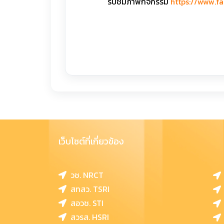
รับชมภาพกิจกรรม
https://www.f
เว็บไซต์ที่เกี่ยวข้อง
วช. NRCT
สทสว. TSRI
สอวช. STI
สวรส. HSRI