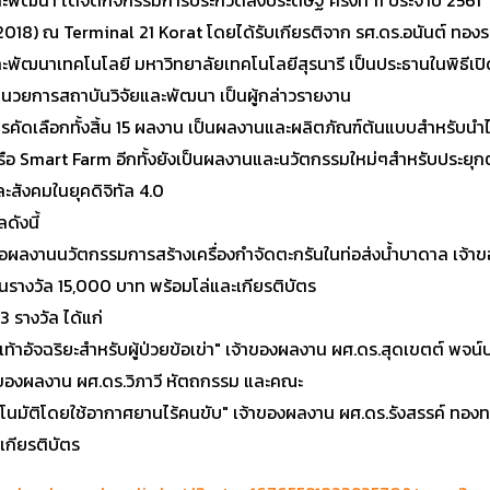
ละพัฒนา ได้จัดกิจกรรมการประกวดสิ่งประดิษฐ์ ครั้งที่ 11 ประจำปี 2561
018) ณ Terminal 21 Korat โดยได้รับเกียรติจาก รศ.ดร.อนันต์ ทองร
ละพัฒนาเทคโนโลยี มหาวิทยาลัยเทคโนโลยีสุรนารี เป็นประธานในพิธีเปิ
อำนวยการสถาบันวิจัยและพัฒนา เป็นผู้กล่าวรายงาน
่านการคัดเลือกทั้งสิ้น 15 ผลงาน เป็นผลงานและผลิตภัณฑ์ต้นแบบสำหรับน
อ Smart Farm อีกทั้งยังเป็นผลงานและนวัตกรรมใหม่ๆสำหรับประยุกต์
สังคมในยุคดิจิทัล 4.0
ดังนี้
 ชื่อผลงานนวัตกรรมการสร้างเครื่องกำจัดตะกรันในท่อส่งน้ำบาดาล เจ้
รางวัล 15,000 บาท พร้อมโล่และเกียรติบัตร
 รางวัล ได้แก่
งเท้าอัจฉริยะสำหรับผู้ป่วยข้อเข่า" เจ้าของผลงาน ผศ.ดร.สุดเขตต์ พจ
้าของผลงาน ผศ.ดร.วิภาวี หัตถกรรม และคณะ
อัตโนมัติโดยใช้อากาศยานไร้คนขับ" เจ้าของผลงาน ผศ.ดร.รังสรรค์ ทอ
เกียรติบัตร