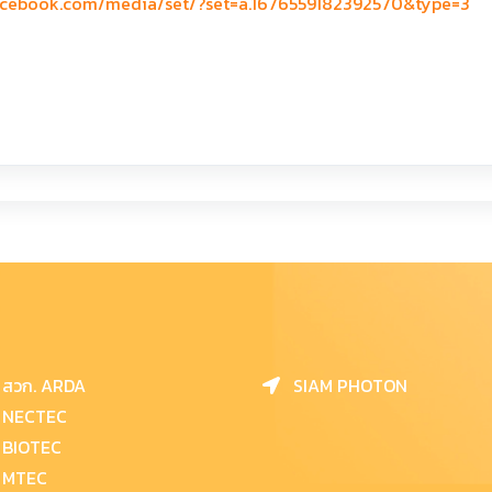
acebook.com/media/set/?set=a.1676559182392570&type=3
สวก. ARDA
SIAM PHOTON
NECTEC
BIOTEC
MTEC