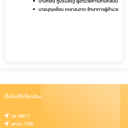
นางภรณี ภู่ประเสริฐ ผู้อำนวยการสำนักสนับสนุ
นายบุญเยี่ยม เหลาสะอาด รักษาการผู้อำนวยการห
เว็บไซต์ที่เกี่ยวข้อง
วช. NRCT
สทสว. TSRI