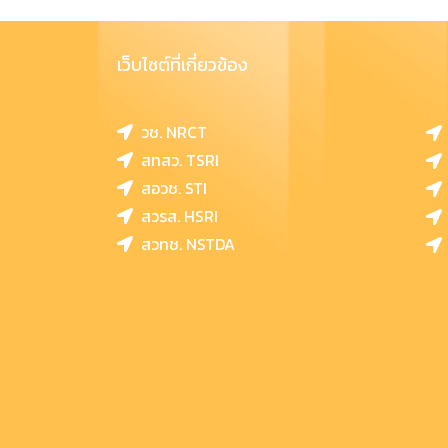
เว็บไซต์ที่เกี่ยวข้อง
วช. NRCT
สทสว. TSRI
สอวช. STI
สวรส. HSRI
สวทช. NSTDA