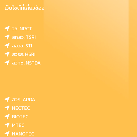
เว็บไซต์ที่เกี่ยวข้อง
วช. NRCT
สทสว. TSRI
สอวช. STI
สวรส. HSRI
สวทช. NSTDA
สวก. ARDA
NECTEC
BIOTEC
MTEC
NANOTEC