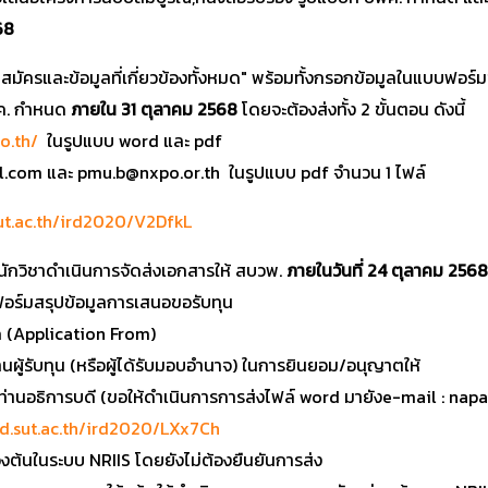
568
บสมัครและข้อมูลที่เกี่ยวข้องทั้งหมด" พร้อมทั้งกรอกข้อมูลในแบบฟอ
พค. กำหนด
ภายใน 31 ตุลาคม 2568
โดยจะต้องส่งทั้ง 2 ขั้นตอน ดังนี้
go.th/
ในรูปแบบ word และ pdf
il.com และ pmu.b@nxpo.or.th ในรูปแบบ pdf จำนวน 1 ไฟล์
sut.ac.th/ird2020/V2DfkL
ักวิชาดำเนินการจัดส่งเอกสารให้ สบวพ.
ภายในวันที่ 24 ตุลาคม 2568 ด
ฟอร์มสรุปข้อมูลการเสนอขอรับทุน
ุด (Application From)
านผู้รับทุน (หรือผู้ได้รับมอบอำนาจ) ในการยินยอม/อนุญาตให้
ื่อท่านอธิการบดี (ขอให้ดำเนินการการส่งไฟล์ word มายังe-mail : na
ird.sut.ac.th/ird2020/LXx7Ch
งต้นในระบบ NRIIS โดยยังไม่ต้องยืนยันการส่ง