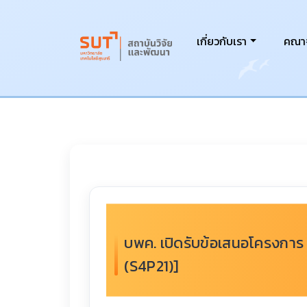
เกี่ยวกับเรา
คณาจ
บพค. เปิดรับข้อเสนอโครงกา
(S4P21)]