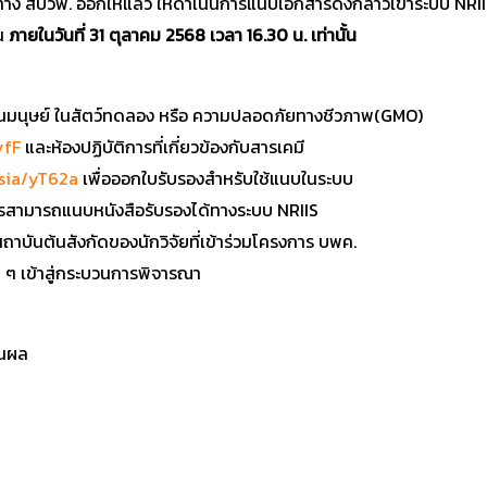
รที่ทาง สบวพ. ออกให้แล้ว ให้ดำเนินการแนบเอกสารดังกล่าวเข้าระบบ NRI
ุน
ภายในวันที่ 31 ตุลาคม 2568 เวลา 16.30 น. เท่านั้น
จัยในมนุษย์ ในสัตว์ทดลอง หรือ ความปลอดภัยทางชีวภาพ(GMO)
yfF
และห้องปฏิบัติการที่เกี่ยวข้องกับสารเคมี
asia/yT62a
เพื่อออกใบรับรองสำหรับใช้แนบในระบบ
ารสามารถแนบหนังสือรับรองได้ทางระบบ NRIIS
ถาบันต้นสังกัดของนักวิจัยที่เข้าร่วมโครงการ บพค.
น ๆ เข้าสู่กระบวนการพิจารณา
มินผล