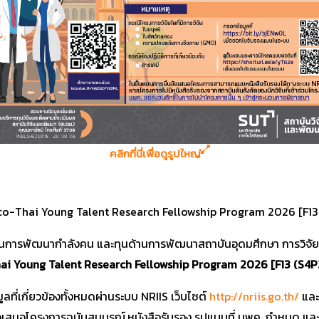
คลิกที่นี่เพื่อดูรูปใหญ่
nco-Thai Young Talent Research Fellowship Program 2026 [F13
้านการพัฒนากำลังคน และทุนด้านการพัฒนาสถาบันอุดมศึกษา การวิจั
ai Young Talent Research Fellowship Program 2026 [F13 (S4P21
ลที่เกี่ยวข้องทั้งหมดผ่านระบบ NRIIS เว็บไซต์
http://nriis.go.th/
และ
อเสนอโครงการฉบับสมบูรณ์,หนังสือรับรอง รูปแบบที่ บพค. กำหนด แล