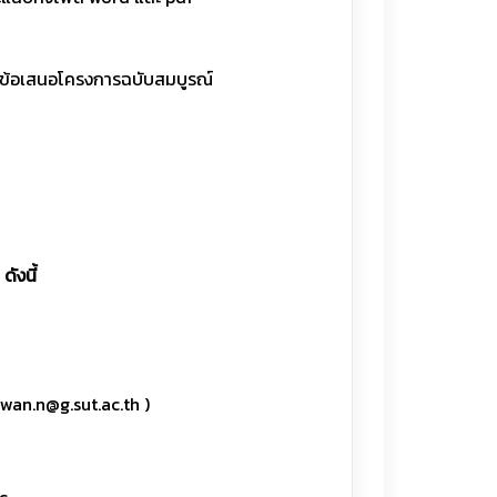
ร์มข้อเสนอโครงการฉบับสมบูรณ์
ังนี้
pawan.n@g.sut.ac.th )