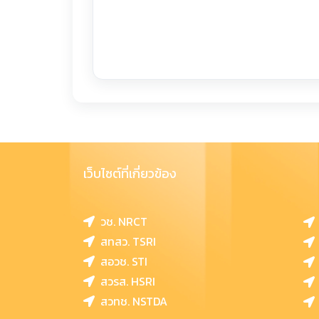
เว็บไซต์ที่เกี่ยวข้อง
วช. NRCT
สทสว. TSRI
สอวช. STI
สวรส. HSRI
สวทช. NSTDA