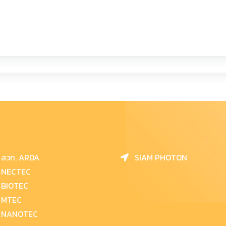
สวก. ARDA
SIAM PHOTON
NECTEC
BIOTEC
MTEC
NANOTEC